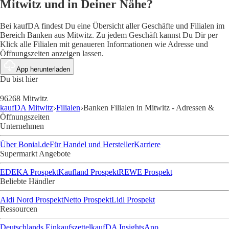
Mitwitz und in Deiner Nähe?
Bei kaufDA findest Du eine Übersicht aller Geschäfte und Filialen im
Bereich Banken aus Mitwitz. Zu jedem Geschäft kannst Du Dir per
Klick alle Filialen mit genaueren Informationen wie Adresse und
Öffnungszeiten anzeigen lassen.
App herunterladen
Du bist hier
96268 Mitwitz
kaufDA Mitwitz
Filialen
Banken Filialen in Mitwitz - Adressen &
Öffnungszeiten
Unternehmen
Über Bonial.de
Für Handel und Hersteller
Karriere
Supermarkt Angebote
EDEKA Prospekt
Kaufland Prospekt
REWE Prospekt
Beliebte Händler
Aldi Nord Prospekt
Netto Prospekt
Lidl Prospekt
Ressourcen
Deutschlands Einkaufszettel
kaufDA Insights
App