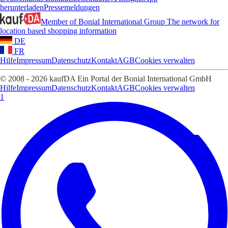
herunterladen
Pressemeldungen
Member of Bonial International Group
The network for
location based shopping information
DE
FR
Hilfe
Impressum
Datenschutz
Kontakt
AGB
Cookies verwalten
© 2008 - 2026 kaufDA Ein Portal der Bonial International GmbH
Hilfe
Impressum
Datenschutz
Kontakt
AGB
Cookies verwalten
1