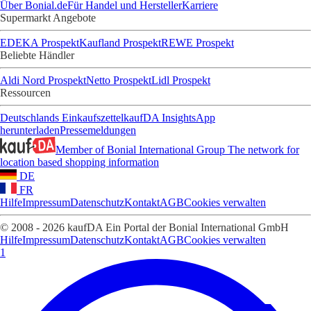
Über Bonial.de
Für Handel und Hersteller
Karriere
Supermarkt Angebote
EDEKA Prospekt
Kaufland Prospekt
REWE Prospekt
Beliebte Händler
Aldi Nord Prospekt
Netto Prospekt
Lidl Prospekt
Ressourcen
Deutschlands Einkaufszettel
kaufDA Insights
App
herunterladen
Pressemeldungen
Member of Bonial International Group
The network for
location based shopping information
DE
FR
Hilfe
Impressum
Datenschutz
Kontakt
AGB
Cookies verwalten
© 2008 - 2026 kaufDA Ein Portal der Bonial International GmbH
Hilfe
Impressum
Datenschutz
Kontakt
AGB
Cookies verwalten
1