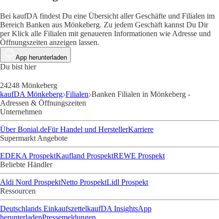
Bei kaufDA findest Du eine Übersicht aller Geschäfte und Filialen im
Bereich Banken aus Mönkeberg. Zu jedem Geschäft kannst Du Dir
per Klick alle Filialen mit genaueren Informationen wie Adresse und
Öffnungszeiten anzeigen lassen.
App herunterladen
Du bist hier
24248 Mönkeberg
kaufDA Mönkeberg
Filialen
Banken Filialen in Mönkeberg -
Adressen & Öffnungszeiten
Unternehmen
Über Bonial.de
Für Handel und Hersteller
Karriere
Supermarkt Angebote
EDEKA Prospekt
Kaufland Prospekt
REWE Prospekt
Beliebte Händler
Aldi Nord Prospekt
Netto Prospekt
Lidl Prospekt
Ressourcen
Deutschlands Einkaufszettel
kaufDA Insights
App
herunterladen
Pressemeldungen