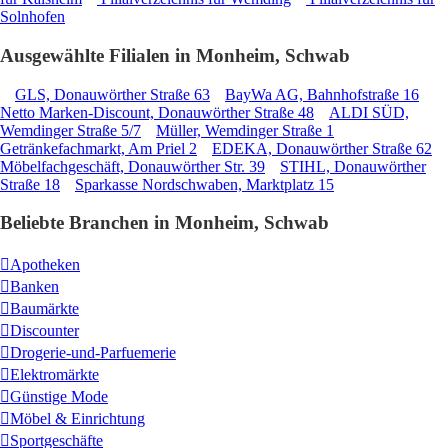
Solnhofen
Ausgewählte Filialen in Monheim, Schwab
GLS, Donauwörther Straße 63
BayWa AG, Bahnhofstraße 16
Netto Marken-Discount, Donauwörther Straße 48
ALDI SÜD,
Wemdinger Straße 5/7
Müller, Wemdinger Straße 1
Getränkefachmarkt, Am Priel 2
EDEKA, Donauwörther Straße 62
Möbelfachgeschäft, Donauwörther Str. 39
STIHL, Donauwörther
Straße 18
Sparkasse Nordschwaben, Marktplatz 15
Beliebte Branchen in Monheim, Schwab
Apotheken
Banken
Baumärkte
Discounter
Drogerie-und-Parfuemerie
Elektromärkte
Günstige Mode
Möbel & Einrichtung
Sportgeschäfte