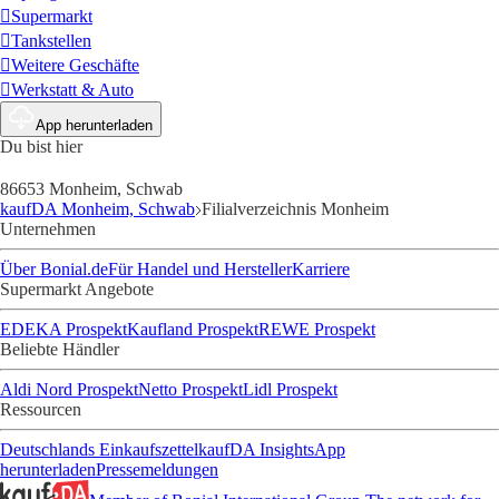
Supermarkt
Tankstellen
Weitere Geschäfte
Werkstatt & Auto
App herunterladen
Du bist hier
86653 Monheim, Schwab
kaufDA Monheim, Schwab
Filialverzeichnis Monheim
Unternehmen
Über Bonial.de
Für Handel und Hersteller
Karriere
Supermarkt Angebote
EDEKA Prospekt
Kaufland Prospekt
REWE Prospekt
Beliebte Händler
Aldi Nord Prospekt
Netto Prospekt
Lidl Prospekt
Ressourcen
Deutschlands Einkaufszettel
kaufDA Insights
App
herunterladen
Pressemeldungen