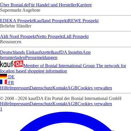
Über Bonial.de
Für Handel und Hersteller
Karriere
Supermarkt Angebote
EDEKA Prospekt
Kaufland Prospekt
REWE Prospekt
Beliebte Händler
Aldi Nord Prospekt
Netto Prospekt
Lidl Prospekt
Ressourcen
Deutschlands Einkaufszettel
kaufDA Insights
App
herunterladen
Pressemeldungen
Member of Bonial International Group
The network for
location based shopping information
DE
FR
Hilfe
Impressum
Datenschutz
Kontakt
AGB
Cookies verwalten
© 2008 - 2026 kaufDA Ein Portal der Bonial International GmbH
Hilfe
Impressum
Datenschutz
Kontakt
AGB
Cookies verwalten
1