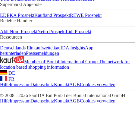
Supermarkt Angebote
EDEKA Prospekt
Kaufland Prospekt
REWE Prospekt
Beliebte Händler
Aldi Nord Prospekt
Netto Prospekt
Lidl Prospekt
Ressourcen
Deutschlands Einkaufszettel
kaufDA Insights
App
herunterladen
Pressemeldungen
Member of Bonial International Group
The network for
location based shopping information
DE
FR
Hilfe
Impressum
Datenschutz
Kontakt
AGB
Cookies verwalten
© 2008 - 2026 kaufDA Ein Portal der Bonial International GmbH
Hilfe
Impressum
Datenschutz
Kontakt
AGB
Cookies verwalten