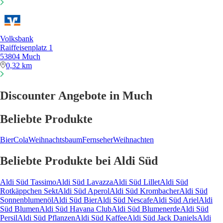
Volksbank
Raiffeisenplatz 1
53804 Much
0,32 km
Discounter Angebote in Much
Beliebte Produkte
Bier
Cola
Weihnachtsbaum
Fernseher
Weihnachten
Beliebte Produkte bei Aldi Süd
Aldi Süd Tassimo
Aldi Süd Lavazza
Aldi Süd Lillet
Aldi Süd
Rotkäppchen Sekt
Aldi Süd Aperol
Aldi Süd Krombacher
Aldi Süd
Sonnenblumenöl
Aldi Süd Bier
Aldi Süd Nescafe
Aldi Süd Ariel
Aldi
Süd Blumen
Aldi Süd Havana Club
Aldi Süd Blumenerde
Aldi Süd
Persil
Aldi Süd Pflanzen
Aldi Süd Kaffee
Aldi Süd Jack Daniels
Aldi