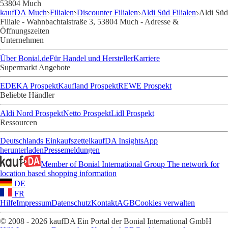
53804 Much
kaufDA Much
Filialen
Discounter Filialen
Aldi Süd Filialen
Aldi Süd
Filiale - Wahnbachtalstraße 3, 53804 Much - Adresse &
Öffnungszeiten
Unternehmen
Über Bonial.de
Für Handel und Hersteller
Karriere
Supermarkt Angebote
EDEKA Prospekt
Kaufland Prospekt
REWE Prospekt
Beliebte Händler
Aldi Nord Prospekt
Netto Prospekt
Lidl Prospekt
Ressourcen
Deutschlands Einkaufszettel
kaufDA Insights
App
herunterladen
Pressemeldungen
Member of Bonial International Group
The network for
location based shopping information
DE
FR
Hilfe
Impressum
Datenschutz
Kontakt
AGB
Cookies verwalten
© 2008 - 2026 kaufDA Ein Portal der Bonial International GmbH