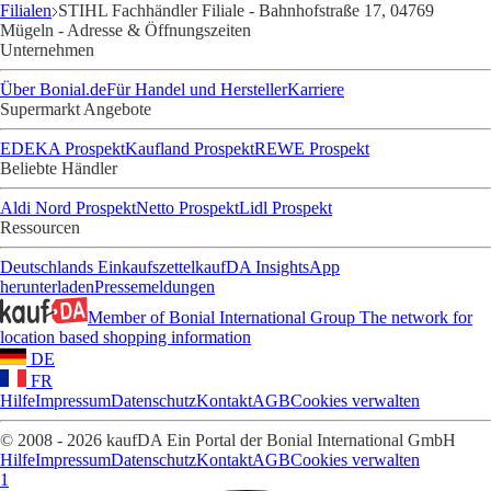
Filialen
STIHL Fachhändler Filiale - Bahnhofstraße 17, 04769
Mügeln - Adresse & Öffnungszeiten
Unternehmen
Über Bonial.de
Für Handel und Hersteller
Karriere
Supermarkt Angebote
EDEKA Prospekt
Kaufland Prospekt
REWE Prospekt
Beliebte Händler
Aldi Nord Prospekt
Netto Prospekt
Lidl Prospekt
Ressourcen
Deutschlands Einkaufszettel
kaufDA Insights
App
herunterladen
Pressemeldungen
Member of Bonial International Group
The network for
location based shopping information
DE
FR
Hilfe
Impressum
Datenschutz
Kontakt
AGB
Cookies verwalten
© 2008 - 2026 kaufDA Ein Portal der Bonial International GmbH
Hilfe
Impressum
Datenschutz
Kontakt
AGB
Cookies verwalten
1