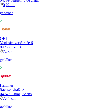
04769 Mügeln b Oschatz
0,02 km
geöffnet
OBI
Venissieuxer Straße 6
04758 Oschatz
7,28 km
geöffnet
Hammer
Sachsenstraße 3
04749 Ostrau, Sachs
7,44 km
geöffnet