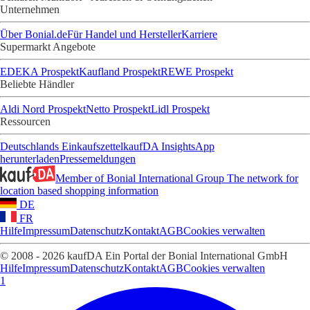
Unternehmen
Über Bonial.de
Für Handel und Hersteller
Karriere
Supermarkt Angebote
EDEKA Prospekt
Kaufland Prospekt
REWE Prospekt
Beliebte Händler
Aldi Nord Prospekt
Netto Prospekt
Lidl Prospekt
Ressourcen
Deutschlands Einkaufszettel
kaufDA Insights
App
herunterladen
Pressemeldungen
Member of Bonial International Group
The network for
location based shopping information
DE
FR
Hilfe
Impressum
Datenschutz
Kontakt
AGB
Cookies verwalten
© 2008 - 2026 kaufDA Ein Portal der Bonial International GmbH
Hilfe
Impressum
Datenschutz
Kontakt
AGB
Cookies verwalten
1