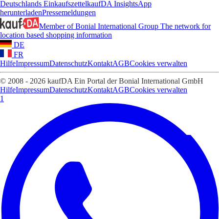
Deutschlands Einkaufszettel
kaufDA Insights
App
herunterladen
Pressemeldungen
Member of Bonial International Group
The network for
location based shopping information
DE
FR
Hilfe
Impressum
Datenschutz
Kontakt
AGB
Cookies verwalten
© 2008 - 2026 kaufDA Ein Portal der Bonial International GmbH
Hilfe
Impressum
Datenschutz
Kontakt
AGB
Cookies verwalten
1