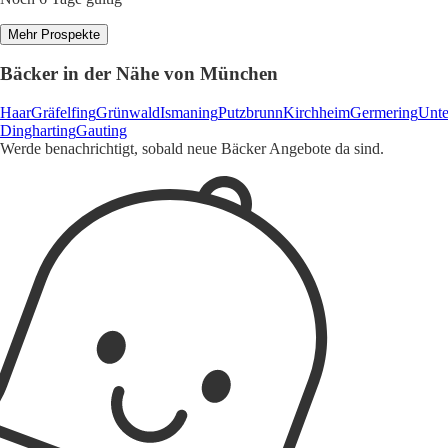
Mehr Prospekte
Bäcker in der Nähe von München
Haar
Gräfelfing
Grünwald
Ismaning
Putzbrunn
Kirchheim
Germering
Unte
Dingharting
Gauting
Werde benachrichtigt, sobald neue Bäcker Angebote da sind.
1