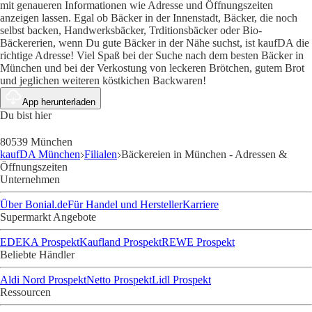
mit genaueren Informationen wie Adresse und Öffnungszeiten
anzeigen lassen. Egal ob Bäcker in der Innenstadt, Bäcker, die noch
selbst backen, Handwerksbäcker, Trditionsbäcker oder Bio-
Bäckererien, wenn Du gute Bäcker in der Nähe suchst, ist kaufDA die
richtige Adresse! Viel Spaß bei der Suche nach dem besten Bäcker in
München und bei der Verkostung von leckeren Brötchen, gutem Brot
und jeglichen weiteren köstkichen Backwaren!
App herunterladen
Du bist hier
80539 München
kaufDA München
Filialen
Bäckereien in München - Adressen &
Öffnungszeiten
Unternehmen
Über Bonial.de
Für Handel und Hersteller
Karriere
Supermarkt Angebote
EDEKA Prospekt
Kaufland Prospekt
REWE Prospekt
Beliebte Händler
Aldi Nord Prospekt
Netto Prospekt
Lidl Prospekt
Ressourcen