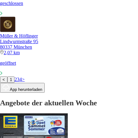
geschlossen
Müller & Höflinger
Lindwurmstraße 95
80337 München
2,07 km
geöffnet
2
3
4
>
<
1
App herunterladen
Angebote der aktuellen Woche