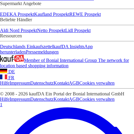
Supermarkt Angebote
EDEKA Prospekt
Kaufland Prospekt
REWE Prospekt
Beliebte Händler
Aldi Nord Prospekt
Netto Prospekt
Lidl Prospekt
Ressourcen
Deutschlands Einkaufszettel
kaufDA Insights
App
herunterladen
Pressemeldungen
Member of Bonial International Group
The network for
location based shopping information
DE
FR
Hilfe
Impressum
Datenschutz
Kontakt
AGB
Cookies verwalten
© 2008 - 2026 kaufDA Ein Portal der Bonial International GmbH
Hilfe
Impressum
Datenschutz
Kontakt
AGB
Cookies verwalten
1