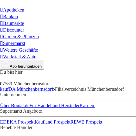
Apotheken
Banken
Baumärkte
Discounter
Garten & Pflanzen
Supermarkt
Weitere Geschäfte
Werkstatt & Auto
App herunterladen
Du bist hier
07589 Münchenbernsdorf
kaufDA Münchenbernsdorf
Filialverzeichnis Münchenbernsdorf
Unternehmen
Über Bonial.de
Für Handel und Hersteller
Karriere
Supermarkt Angebote
EDEKA Prospekt
Kaufland Prospekt
REWE Prospekt
Beliebte Händler