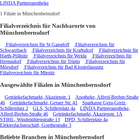
LINDA Partnerapotheke
1 Filiale in Münchenbernsdorf
Filialverzeichnis für Nachbarorte von
Münchenbernsdorf
Filialverzeichnis für St Gangloff
Filialverzeichnis für
Schwarzbach
Filialverzeichnis für Kraftsdorf
Filialverzeichnis für
Harth-Pöllnitz
Filialverzeichnis für Weida
Filialverzeichnis für
Hermsdorf
Filialverzeichnis für Triptis
Filialverzeichnis für
Mörsdorf
Filialverzeichnis für Bad Klosterlausnitz
Filialverzeichnis für Miesitz
Ausgewählte Filialen in Münchenbernsdorf
Getränkefachmarkt, Akazienstr. 1
Apotheke, Alfred-Brehm-Straße
46
Getränkefachmarkt, Geraer Str. 41
Sparkasse Gera-Greiz,
Schillerplatz 2
GLS, Schillerplatz 4a
LINDA Partnerapotheke,
Alfred-Brehm-Straße 46
Getränkefachmarkt, Akazienstr. 1A
STIHL, Windmühlenstraße 13
DPD, Schillerplatz 4a
Elektrofachgeschäft, Goethestraße 3
Beliebte Branchen in Münchenbernsdorf