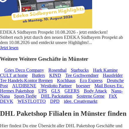
EDEKA Südbayern Prospekt 10.08.2026 - jetzt entdecken!
Stöbert euch jetzt durch den neuen EDEKA Südbayern Prospekt ab
dem 10.08.2026 und entdeckt unsere Highlights!
...
Jetzt lesen
Weitere Weitere Geschäfte in Münster
Gries Deco Company
Rosenthal
Starbucks
Hark Kamine
CULT at home
Butlers
KIND
Tee Gschwendner
Hausfelder
Tee Handels-Kontor Bremen
Kochhaus
Eco Express
Deutsche
Post
AUDIBENE
Westlotto Partner
boesner
Mail Boxes Etc.
Hermes Paketshop
UPS
GLS
GEERS
Body Attack
Nanu-
Nana
Sport-Tiedje
DHL Packstation
Sostrene Grene
FitX
DEVK
WESTLOTTO
DPD
idee. Creativmarkt
DHL Paketshop Filialen in Münster finden
Hier findest Du eine Übersicht aller DHL Paketshop Geschäfte und