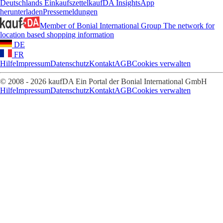
Deutschlands Einkaufszettel
kaufDA Insights
App
herunterladen
Pressemeldungen
Member of Bonial International Group
The network for
location based shopping information
DE
FR
Hilfe
Impressum
Datenschutz
Kontakt
AGB
Cookies verwalten
© 2008 - 2026 kaufDA Ein Portal der Bonial International GmbH
Hilfe
Impressum
Datenschutz
Kontakt
AGB
Cookies verwalten