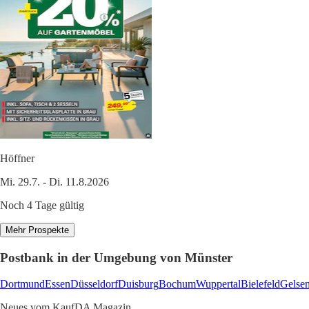
Höffner
Mi. 29.7. - Di. 11.8.2026
Noch 4 Tage gültig
Mehr Prospekte
Postbank in der Umgebung von Münster
Dortmund
Essen
Düsseldorf
Duisburg
Bochum
Wuppertal
Bielefeld
Gelsen
Neues vom KaufDA Magazin