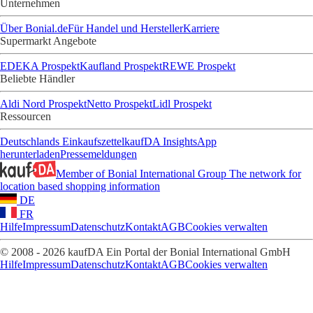
Unternehmen
Über Bonial.de
Für Handel und Hersteller
Karriere
Supermarkt Angebote
EDEKA Prospekt
Kaufland Prospekt
REWE Prospekt
Beliebte Händler
Aldi Nord Prospekt
Netto Prospekt
Lidl Prospekt
Ressourcen
Deutschlands Einkaufszettel
kaufDA Insights
App
herunterladen
Pressemeldungen
Member of Bonial International Group
The network for
location based shopping information
DE
FR
Hilfe
Impressum
Datenschutz
Kontakt
AGB
Cookies verwalten
© 2008 - 2026 kaufDA Ein Portal der Bonial International GmbH
Hilfe
Impressum
Datenschutz
Kontakt
AGB
Cookies verwalten