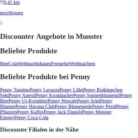
0,41 km
geschlossen
Discounter Angebote in Munster
Beliebte Produkte
Bier
Cola
Weihnachtsbaum
Fernseher
Weihnachten
Beliebte Produkte bei Penny
Penny Tassimo
Penny Lavazza
Penny Lillet
Penny Rotkäppchen
Sekt
Penny Aperol
Penny Krombacher
Penny Sonnenblumenöl
Penny
Bier
Penny Ur-Krostitzer
Penny Nescafe
Penny Ariel
Penny
Blumen
Penny Havana Club
Penny Blumenerde
Penny Persil
Penny
Pflanzen
Penny Kaffee
Penny Jack Daniels
Penny Monster
Energy
Penny Coca Cola
Discounter Filialen in der Nähe