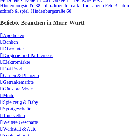
McDonalds, Robert-Bosch-Straße 1
Deutsche Post,
Hindenburgstraße 38
dm-drogerie markt, Im Langen Feld 3
duo
schreib & spiel, Hindenburgstraße 68
Beliebte Branchen in Murr, Württ
Apotheken
Banken
Discounter
Drogerie-und-Parfuemerie
Elektromärkte
Fast Food
Garten & Pflanzen
Getränkemärkte
Günstige Mode
Mode
Spielzeug & Baby
Sportgeschäfte
Tankstellen
Weitere Geschäfte
Werkstatt & Auto
Zoohandlung