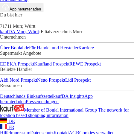
App herunterladen
Du bist hier
71711 Murr, Württ
kaufDA Murr, Württ
Filialverzeichnis Murr
Unternehmen
Über Bonial.de
Für Handel und Hersteller
Karriere
Supermarkt Angebote
EDEKA Prospekt
Kaufland Prospekt
REWE Prospekt
Beliebte Händler
Aldi Nord Prospekt
Netto Prospekt
Lidl Prospekt
Ressourcen
Deutschlands Einkaufszettel
kaufDA Insights
App
herunterladen
Pressemeldungen
Member of Bonial International Group
The network for
location based shopping information
DE
FR
Hilfe
Impressum
Datenschutz
Kontakt
AGB
Cookies verwalten