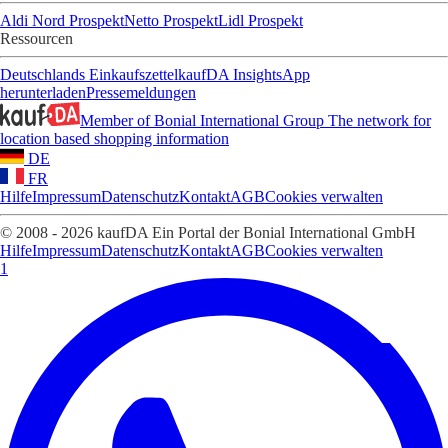
Aldi Nord Prospekt
Netto Prospekt
Lidl Prospekt
Ressourcen
Deutschlands Einkaufszettel
kaufDA Insights
App
herunterladen
Pressemeldungen
Member of Bonial International Group
The network for
location based shopping information
DE
FR
Hilfe
Impressum
Datenschutz
Kontakt
AGB
Cookies verwalten
© 2008 - 2026 kaufDA Ein Portal der Bonial International GmbH
Hilfe
Impressum
Datenschutz
Kontakt
AGB
Cookies verwalten
1