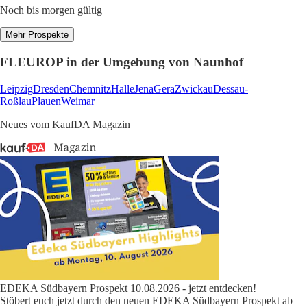
Noch bis morgen gültig
Mehr Prospekte
FLEUROP in der Umgebung von Naunhof
Leipzig
Dresden
Chemnitz
Halle
Jena
Gera
Zwickau
Dessau-
Roßlau
Plauen
Weimar
Neues vom KaufDA Magazin
EDEKA Südbayern Prospekt 10.08.2026 - jetzt entdecken!
Stöbert euch jetzt durch den neuen EDEKA Südbayern Prospekt ab