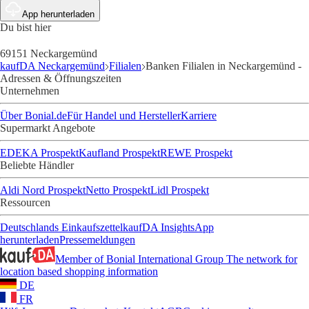
App herunterladen
Du bist hier
69151 Neckargemünd
kaufDA Neckargemünd
Filialen
Banken Filialen in Neckargemünd -
Adressen & Öffnungszeiten
Unternehmen
Über Bonial.de
Für Handel und Hersteller
Karriere
Supermarkt Angebote
EDEKA Prospekt
Kaufland Prospekt
REWE Prospekt
Beliebte Händler
Aldi Nord Prospekt
Netto Prospekt
Lidl Prospekt
Ressourcen
Deutschlands Einkaufszettel
kaufDA Insights
App
herunterladen
Pressemeldungen
Member of Bonial International Group
The network for
location based shopping information
DE
FR