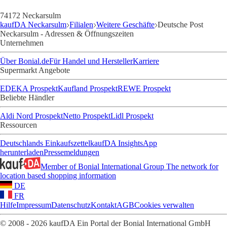
74172 Neckarsulm
kaufDA Neckarsulm
Filialen
Weitere Geschäfte
Deutsche Post
Neckarsulm - Adressen & Öffnungszeiten
Unternehmen
Über Bonial.de
Für Handel und Hersteller
Karriere
Supermarkt Angebote
EDEKA Prospekt
Kaufland Prospekt
REWE Prospekt
Beliebte Händler
Aldi Nord Prospekt
Netto Prospekt
Lidl Prospekt
Ressourcen
Deutschlands Einkaufszettel
kaufDA Insights
App
herunterladen
Pressemeldungen
Member of Bonial International Group
The network for
location based shopping information
DE
FR
Hilfe
Impressum
Datenschutz
Kontakt
AGB
Cookies verwalten
© 2008 - 2026 kaufDA Ein Portal der Bonial International GmbH