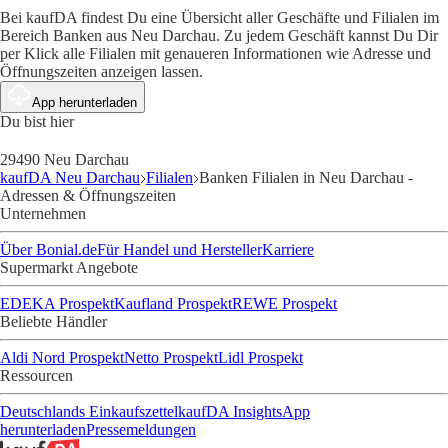
Bei kaufDA findest Du eine Übersicht aller Geschäfte und Filialen im
Bereich Banken aus Neu Darchau. Zu jedem Geschäft kannst Du Dir
per Klick alle Filialen mit genaueren Informationen wie Adresse und
Öffnungszeiten anzeigen lassen.
App herunterladen
Du bist hier
29490 Neu Darchau
kaufDA Neu Darchau
Filialen
Banken Filialen in Neu Darchau -
Adressen & Öffnungszeiten
Unternehmen
Über Bonial.de
Für Handel und Hersteller
Karriere
Supermarkt Angebote
EDEKA Prospekt
Kaufland Prospekt
REWE Prospekt
Beliebte Händler
Aldi Nord Prospekt
Netto Prospekt
Lidl Prospekt
Ressourcen
Deutschlands Einkaufszettel
kaufDA Insights
App
herunterladen
Pressemeldungen