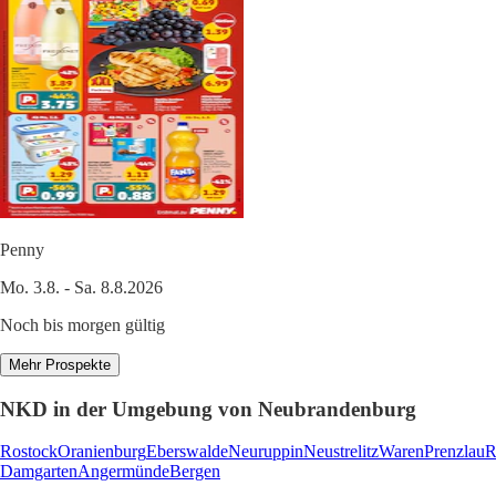
Penny
Mo. 3.8. - Sa. 8.8.2026
Noch bis morgen gültig
Mehr Prospekte
NKD in der Umgebung von Neubrandenburg
Rostock
Oranienburg
Eberswalde
Neuruppin
Neustrelitz
Waren
Prenzlau
R
Damgarten
Angermünde
Bergen