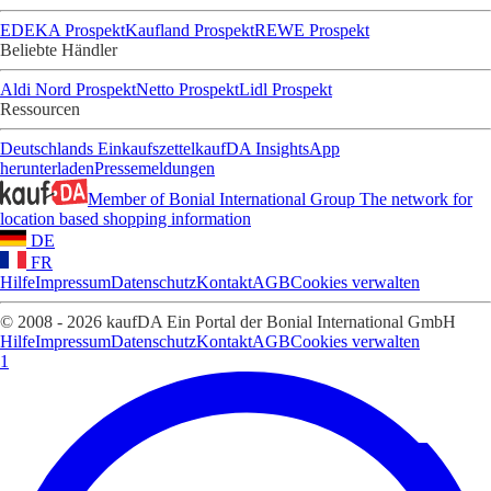
EDEKA Prospekt
Kaufland Prospekt
REWE Prospekt
Beliebte Händler
Aldi Nord Prospekt
Netto Prospekt
Lidl Prospekt
Ressourcen
Deutschlands Einkaufszettel
kaufDA Insights
App
herunterladen
Pressemeldungen
Member of Bonial International Group
The network for
location based shopping information
DE
FR
Hilfe
Impressum
Datenschutz
Kontakt
AGB
Cookies verwalten
© 2008 - 2026 kaufDA Ein Portal der Bonial International GmbH
Hilfe
Impressum
Datenschutz
Kontakt
AGB
Cookies verwalten
1