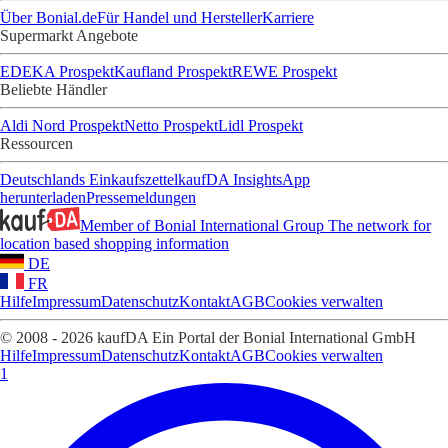
Über Bonial.de
Für Handel und Hersteller
Karriere
Supermarkt Angebote
EDEKA Prospekt
Kaufland Prospekt
REWE Prospekt
Beliebte Händler
Aldi Nord Prospekt
Netto Prospekt
Lidl Prospekt
Ressourcen
Deutschlands Einkaufszettel
kaufDA Insights
App
herunterladen
Pressemeldungen
Member of Bonial International Group
The network for
location based shopping information
DE
FR
Hilfe
Impressum
Datenschutz
Kontakt
AGB
Cookies verwalten
© 2008 - 2026 kaufDA Ein Portal der Bonial International GmbH
Hilfe
Impressum
Datenschutz
Kontakt
AGB
Cookies verwalten
1