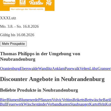
XXXLutz
Mo. 3.8. - So. 16.8.2026
Gültig bis 16.08.2026
Mehr Prospekte
Thomas Philipps in der Umgebung von
Neubrandenburg
Oranienburg
Eberswalde
Wandlitz
Anklam
Pasewalk
Velten
Lübz
Gransee
Discounter Angebote in Neubrandenburg
Beliebte Produkte in Neubrandenburg
Bier
Blumen
Blumenerde
Pflanzen
Volvic
Veltins
Briketts
Bettwäsche
Baril
Bull
Feuerwerk
Wäscheständer
Verbandkasten
Staubsauger
Kartoffeln
Kof