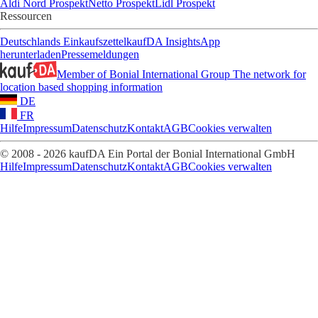
Aldi Nord Prospekt
Netto Prospekt
Lidl Prospekt
Ressourcen
Deutschlands Einkaufszettel
kaufDA Insights
App
herunterladen
Pressemeldungen
Member of Bonial International Group
The network for
location based shopping information
DE
FR
Hilfe
Impressum
Datenschutz
Kontakt
AGB
Cookies verwalten
© 2008 - 2026 kaufDA Ein Portal der Bonial International GmbH
Hilfe
Impressum
Datenschutz
Kontakt
AGB
Cookies verwalten