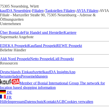
75305 Neuenbürg, Württ
kaufDA Neuenbürg
Filialen
Tankstellen Filialen
AVIA Filialen
AVIA
Filiale - Marxzeller Straße 90, 75305 Neuenbuerg - Adresse &
Öffnungszeiten
Unternehmen
Über Bonial.de
Für Handel und Hersteller
Karriere
Supermarkt Angebote
EDEKA Prospekt
Kaufland Prospekt
REWE Prospekt
Beliebte Händler
Aldi Nord Prospekt
Netto Prospekt
Lidl Prospekt
Ressourcen
Deutschlands Einkaufszettel
kaufDA Insights
App
herunterladen
Pressemeldungen
Member of Bonial International Group
The network for
location based shopping information
DE
FR
Hilfe
Impressum
Datenschutz
Kontakt
AGB
Cookies verwalten