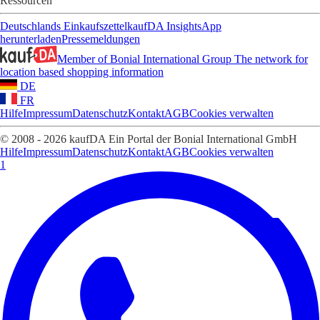
Ressourcen
Deutschlands Einkaufszettel
kaufDA Insights
App
herunterladen
Pressemeldungen
Member of Bonial International Group
The network for
location based shopping information
DE
FR
Hilfe
Impressum
Datenschutz
Kontakt
AGB
Cookies verwalten
© 2008 - 2026 kaufDA Ein Portal der Bonial International GmbH
Hilfe
Impressum
Datenschutz
Kontakt
AGB
Cookies verwalten
1