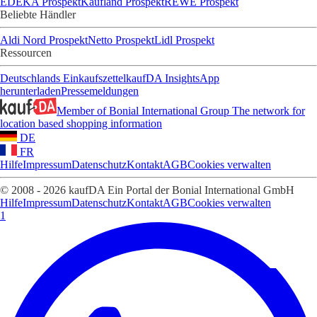
EDEKA Prospekt
Kaufland Prospekt
REWE Prospekt
Beliebte Händler
Aldi Nord Prospekt
Netto Prospekt
Lidl Prospekt
Ressourcen
Deutschlands Einkaufszettel
kaufDA Insights
App
herunterladen
Pressemeldungen
Member of Bonial International Group
The network for
location based shopping information
DE
FR
Hilfe
Impressum
Datenschutz
Kontakt
AGB
Cookies verwalten
© 2008 - 2026 kaufDA Ein Portal der Bonial International GmbH
Hilfe
Impressum
Datenschutz
Kontakt
AGB
Cookies verwalten
1