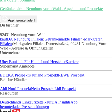
Markgrafen Sortiment
Getränkemärkte Neunburg vorm Wald - Angebote und Prospekte
App herunterladen!
Du bist hier
92431 Neunburg vorm Wald
kaufDA Neunburg
Filialen
Getränkemärkte Filialen
Markgrafen
Filialen
Markgrafen Filiale - Dorrerstraße 4, 92431 Neunburg Vorm
Wald - Adresse & Öffnungszeiten
Unternehmen
Über Bonial.de
Für Handel und Hersteller
Karriere
Supermarkt Angebote
EDEKA Prospekt
Kaufland Prospekt
REWE Prospekt
Beliebte Händler
Aldi Nord Prospekt
Netto Prospekt
Lidl Prospekt
Ressourcen
Deutschlands Einkaufszettel
kaufDA Insights
App
herunterladen
Pressemeldungen