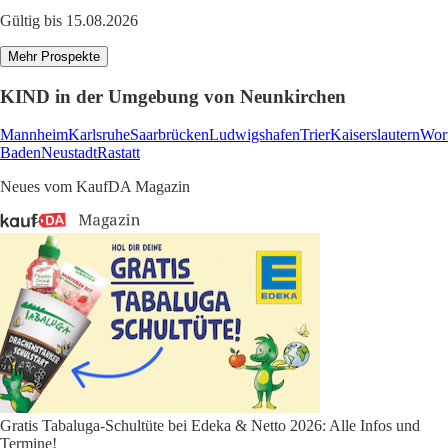
Gültig bis 15.08.2026
Mehr Prospekte
KIND in der Umgebung von Neunkirchen
Mannheim
Karlsruhe
Saarbrücken
Ludwigshafen
Trier
Kaiserslautern
Wor
Baden
Neustadt
Rastatt
Neues vom KaufDA Magazin
Gratis Tabaluga-Schultüte bei Edeka & Netto 2026: Alle Infos und
Termine!