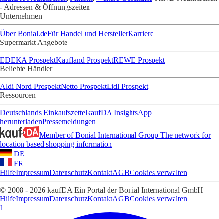
- Adressen & Öffnungszeiten
Unternehmen
Über Bonial.de
Für Handel und Hersteller
Karriere
Supermarkt Angebote
EDEKA Prospekt
Kaufland Prospekt
REWE Prospekt
Beliebte Händler
Aldi Nord Prospekt
Netto Prospekt
Lidl Prospekt
Ressourcen
Deutschlands Einkaufszettel
kaufDA Insights
App
herunterladen
Pressemeldungen
Member of Bonial International Group
The network for
location based shopping information
DE
FR
Hilfe
Impressum
Datenschutz
Kontakt
AGB
Cookies verwalten
© 2008 - 2026 kaufDA Ein Portal der Bonial International GmbH
Hilfe
Impressum
Datenschutz
Kontakt
AGB
Cookies verwalten
1