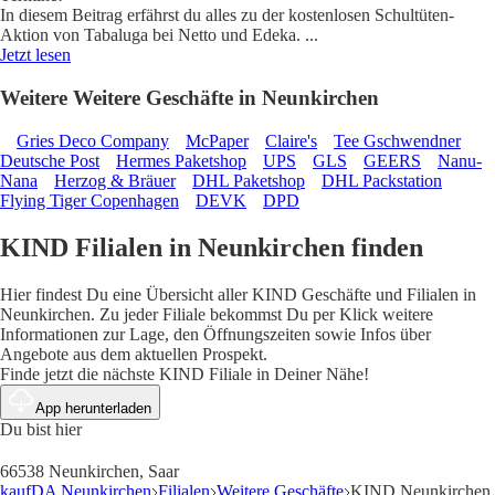
In diesem Beitrag erfährst du alles zu der kostenlosen Schultüten-
Aktion von Tabaluga bei Netto und Edeka.
...
Jetzt lesen
Weitere Weitere Geschäfte in Neunkirchen
Gries Deco Company
McPaper
Claire's
Tee Gschwendner
Deutsche Post
Hermes Paketshop
UPS
GLS
GEERS
Nanu-
Nana
Herzog & Bräuer
DHL Paketshop
DHL Packstation
Flying Tiger Copenhagen
DEVK
DPD
KIND Filialen in Neunkirchen finden
Hier findest Du eine Übersicht aller KIND Geschäfte und Filialen in
Neunkirchen. Zu jeder Filiale bekommst Du per Klick weitere
Informationen zur Lage, den Öffnungszeiten sowie Infos über
Angebote aus dem aktuellen Prospekt.
Finde jetzt die nächste KIND Filiale in Deiner Nähe!
App herunterladen
Du bist hier
66538 Neunkirchen, Saar
kaufDA Neunkirchen
Filialen
Weitere Geschäfte
KIND Neunkirchen