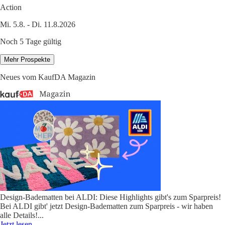
Action
Mi. 5.8. - Di. 11.8.2026
Noch 5 Tage gültig
Mehr Prospekte
Neues vom KaufDA Magazin
Design-Badematten bei ALDI: Diese Highlights gibt's zum Sparpreis!
Bei ALDI gibt' jetzt Design-Badematten zum Sparpreis - wir haben
alle Details!
...
Jetzt lesen