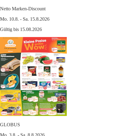
Netto Marken-Discount
Mo. 10.8. - Sa. 15.8.2026
Gültig bis 15.08.2026
GLOBUS
Mo. 3.8. - Sa. 8.8.2026