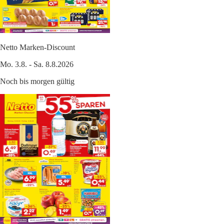
Netto Marken-Discount
Mo. 3.8. - Sa. 8.8.2026
Noch bis morgen gültig