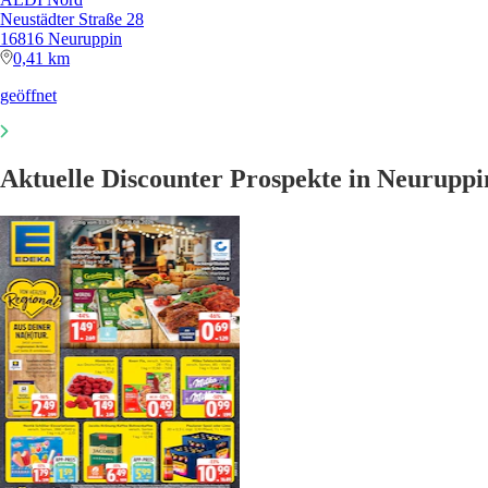
Neustädter Straße 28
16816 Neuruppin
0,41 km
geöffnet
Aktuelle Discounter Prospekte in Neuruppi