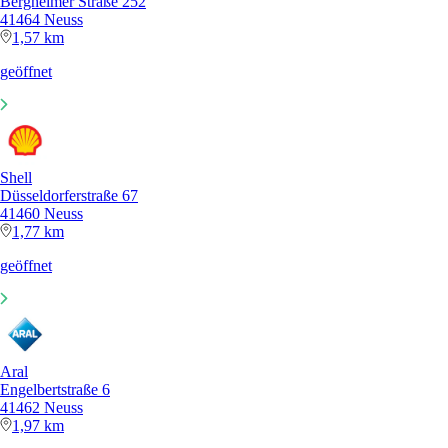
Bergheimer Straße 252
41464 Neuss
1,57 km
geöffnet
Shell
Düsseldorferstraße 67
41460 Neuss
1,77 km
geöffnet
Aral
Engelbertstraße 6
41462 Neuss
1,97 km