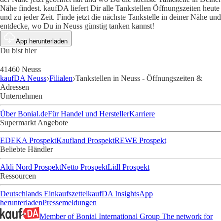
Nähe findest. kaufDA liefert Dir alle Tankstellen Öffnungszeiten heute
und zu jeder Zeit. Finde jetzt die nächste Tankstelle in deiner Nähe und
entdecke, wo Du in Neuss günstig tanken kannst!
App herunterladen
Du bist hier
41460 Neuss
kaufDA Neuss
Filialen
Tankstellen in Neuss - Öffnungszeiten &
Adressen
Unternehmen
Über Bonial.de
Für Handel und Hersteller
Karriere
Supermarkt Angebote
EDEKA Prospekt
Kaufland Prospekt
REWE Prospekt
Beliebte Händler
Aldi Nord Prospekt
Netto Prospekt
Lidl Prospekt
Ressourcen
Deutschlands Einkaufszettel
kaufDA Insights
App
herunterladen
Pressemeldungen
Member of Bonial International Group
The network for