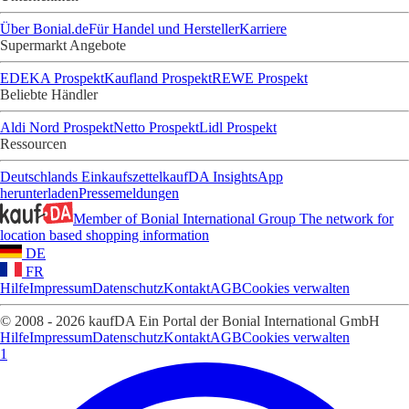
Über Bonial.de
Für Handel und Hersteller
Karriere
Supermarkt Angebote
EDEKA Prospekt
Kaufland Prospekt
REWE Prospekt
Beliebte Händler
Aldi Nord Prospekt
Netto Prospekt
Lidl Prospekt
Ressourcen
Deutschlands Einkaufszettel
kaufDA Insights
App
herunterladen
Pressemeldungen
Member of Bonial International Group
The network for
location based shopping information
DE
FR
Hilfe
Impressum
Datenschutz
Kontakt
AGB
Cookies verwalten
© 2008 - 2026 kaufDA Ein Portal der Bonial International GmbH
Hilfe
Impressum
Datenschutz
Kontakt
AGB
Cookies verwalten
1