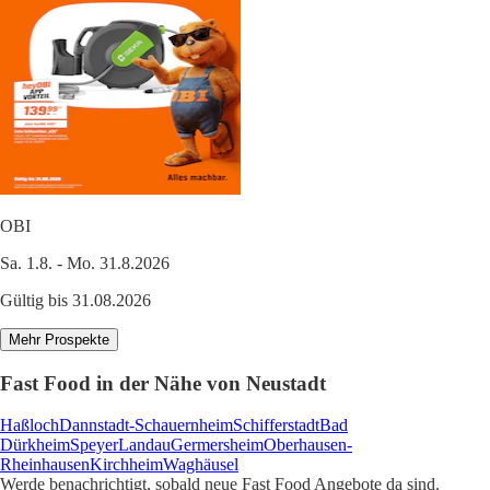
OBI
Sa. 1.8. - Mo. 31.8.2026
Gültig bis 31.08.2026
Mehr Prospekte
Fast Food in der Nähe von Neustadt
Haßloch
Dannstadt-Schauernheim
Schifferstadt
Bad
Dürkheim
Speyer
Landau
Germersheim
Oberhausen-
Rheinhausen
Kirchheim
Waghäusel
Werde benachrichtigt, sobald neue Fast Food Angebote da sind.