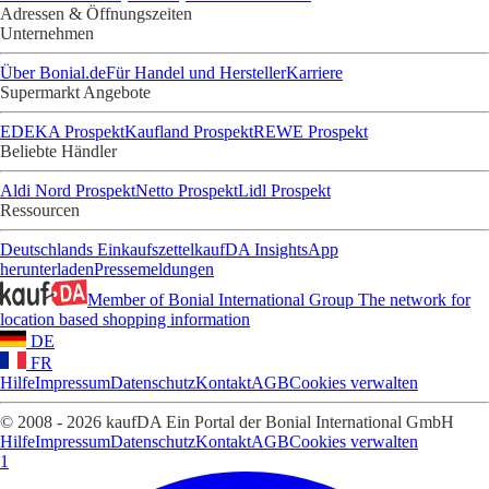
Adressen & Öffnungszeiten
Unternehmen
Über Bonial.de
Für Handel und Hersteller
Karriere
Supermarkt Angebote
EDEKA Prospekt
Kaufland Prospekt
REWE Prospekt
Beliebte Händler
Aldi Nord Prospekt
Netto Prospekt
Lidl Prospekt
Ressourcen
Deutschlands Einkaufszettel
kaufDA Insights
App
herunterladen
Pressemeldungen
Member of Bonial International Group
The network for
location based shopping information
DE
FR
Hilfe
Impressum
Datenschutz
Kontakt
AGB
Cookies verwalten
© 2008 - 2026 kaufDA Ein Portal der Bonial International GmbH
Hilfe
Impressum
Datenschutz
Kontakt
AGB
Cookies verwalten
1