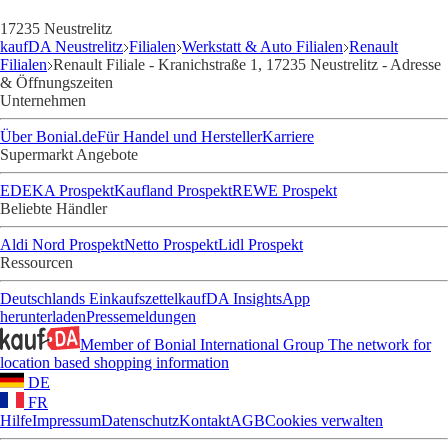
17235 Neustrelitz
kaufDA Neustrelitz
Filialen
Werkstatt & Auto Filialen
Renault
Filialen
Renault Filiale - Kranichstraße 1, 17235 Neustrelitz - Adresse
& Öffnungszeiten
Unternehmen
Über Bonial.de
Für Handel und Hersteller
Karriere
Supermarkt Angebote
EDEKA Prospekt
Kaufland Prospekt
REWE Prospekt
Beliebte Händler
Aldi Nord Prospekt
Netto Prospekt
Lidl Prospekt
Ressourcen
Deutschlands Einkaufszettel
kaufDA Insights
App
herunterladen
Pressemeldungen
Member of Bonial International Group
The network for
location based shopping information
DE
FR
Hilfe
Impressum
Datenschutz
Kontakt
AGB
Cookies verwalten