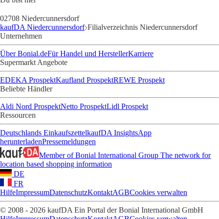
02708 Niedercunnersdorf
kaufDA Niedercunnersdorf
Filialverzeichnis Niedercunnersdorf
Unternehmen
Über Bonial.de
Für Handel und Hersteller
Karriere
Supermarkt Angebote
EDEKA Prospekt
Kaufland Prospekt
REWE Prospekt
Beliebte Händler
Aldi Nord Prospekt
Netto Prospekt
Lidl Prospekt
Ressourcen
Deutschlands Einkaufszettel
kaufDA Insights
App
herunterladen
Pressemeldungen
Member of Bonial International Group
The network for
location based shopping information
DE
FR
Hilfe
Impressum
Datenschutz
Kontakt
AGB
Cookies verwalten
© 2008 - 2026 kaufDA Ein Portal der Bonial International GmbH
Hilfe
Impressum
Datenschutz
Kontakt
AGB
Cookies verwalten