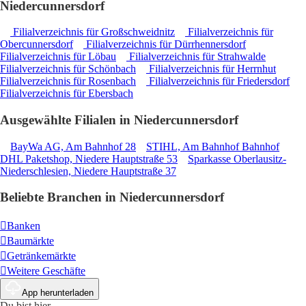
Niedercunnersdorf
Filialverzeichnis für Großschweidnitz
Filialverzeichnis für
Obercunnersdorf
Filialverzeichnis für Dürrhennersdorf
Filialverzeichnis für Löbau
Filialverzeichnis für Strahwalde
Filialverzeichnis für Schönbach
Filialverzeichnis für Herrnhut
Filialverzeichnis für Rosenbach
Filialverzeichnis für Friedersdorf
Filialverzeichnis für Ebersbach
Ausgewählte Filialen in Niedercunnersdorf
BayWa AG, Am Bahnhof 28
STIHL, Am Bahnhof Bahnhof
DHL Paketshop, Niedere Hauptstraße 53
Sparkasse Oberlausitz-
Niederschlesien, Niedere Hauptstraße 37
Beliebte Branchen in Niedercunnersdorf
Banken
Baumärkte
Getränkemärkte
Weitere Geschäfte
App herunterladen
Du bist hier