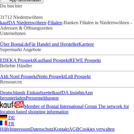
App herunterladen
Du bist hier
31712 Niedernwöhren
kaufDA Niedernwöhren
Filialen
Banken Filialen in Niedernwöhren -
Adressen & Öffnungszeiten
Unternehmen
Über Bonial.de
Für Handel und Hersteller
Karriere
Supermarkt Angebote
EDEKA Prospekt
Kaufland Prospekt
REWE Prospekt
Beliebte Händler
Aldi Nord Prospekt
Netto Prospekt
Lidl Prospekt
Ressourcen
Deutschlands Einkaufszettel
kaufDA Insights
App
herunterladen
Pressemeldungen
Member of Bonial International Group
The network for
location based shopping information
DE
FR
Hilfe
Impressum
Datenschutz
Kontakt
AGB
Cookies verwalten