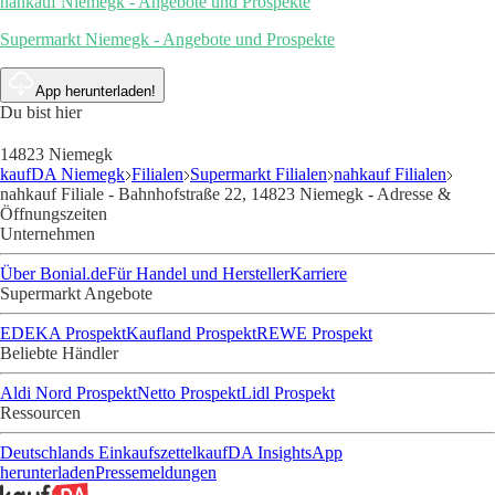
nahkauf Niemegk - Angebote und Prospekte
Supermarkt Niemegk - Angebote und Prospekte
App herunterladen!
Du bist hier
14823 Niemegk
kaufDA Niemegk
Filialen
Supermarkt Filialen
nahkauf Filialen
nahkauf Filiale - Bahnhofstraße 22, 14823 Niemegk - Adresse &
Öffnungszeiten
Unternehmen
Über Bonial.de
Für Handel und Hersteller
Karriere
Supermarkt Angebote
EDEKA Prospekt
Kaufland Prospekt
REWE Prospekt
Beliebte Händler
Aldi Nord Prospekt
Netto Prospekt
Lidl Prospekt
Ressourcen
Deutschlands Einkaufszettel
kaufDA Insights
App
herunterladen
Pressemeldungen