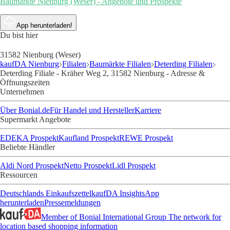
Baumärkte Nienburg (Weser) - Angebote und Prospekte
App herunterladen!
Du bist hier
31582 Nienburg (Weser)
kaufDA Nienburg
Filialen
Baumärkte Filialen
Deterding Filialen
Deterding Filiale - Kräher Weg 2, 31582 Nienburg - Adresse &
Öffnungszeiten
Unternehmen
Über Bonial.de
Für Handel und Hersteller
Karriere
Supermarkt Angebote
EDEKA Prospekt
Kaufland Prospekt
REWE Prospekt
Beliebte Händler
Aldi Nord Prospekt
Netto Prospekt
Lidl Prospekt
Ressourcen
Deutschlands Einkaufszettel
kaufDA Insights
App
herunterladen
Pressemeldungen
Member of Bonial International Group
The network for
location based shopping information