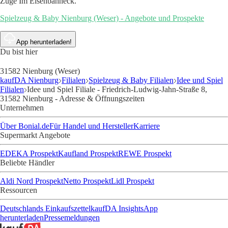
Züge Im Eisenbahneck.
Spielzeug & Baby Nienburg (Weser) - Angebote und Prospekte
App herunterladen!
Du bist hier
31582 Nienburg (Weser)
kaufDA Nienburg
Filialen
Spielzeug & Baby Filialen
Idee und Spiel
Filialen
Idee und Spiel Filiale - Friedrich-Ludwig-Jahn-Straße 8,
31582 Nienburg - Adresse & Öffnungszeiten
Unternehmen
Über Bonial.de
Für Handel und Hersteller
Karriere
Supermarkt Angebote
EDEKA Prospekt
Kaufland Prospekt
REWE Prospekt
Beliebte Händler
Aldi Nord Prospekt
Netto Prospekt
Lidl Prospekt
Ressourcen
Deutschlands Einkaufszettel
kaufDA Insights
App
herunterladen
Pressemeldungen