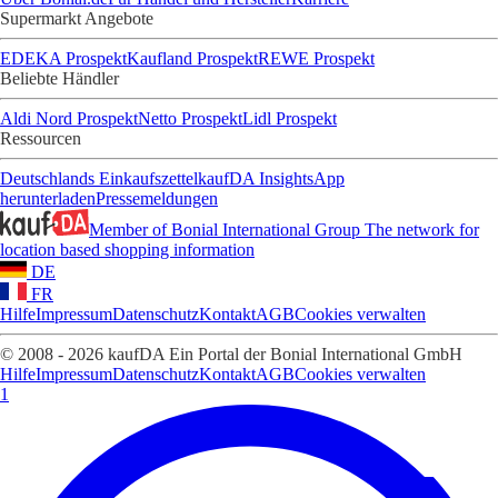
Supermarkt Angebote
EDEKA Prospekt
Kaufland Prospekt
REWE Prospekt
Beliebte Händler
Aldi Nord Prospekt
Netto Prospekt
Lidl Prospekt
Ressourcen
Deutschlands Einkaufszettel
kaufDA Insights
App
herunterladen
Pressemeldungen
Member of Bonial International Group
The network for
location based shopping information
DE
FR
Hilfe
Impressum
Datenschutz
Kontakt
AGB
Cookies verwalten
© 2008 - 2026 kaufDA Ein Portal der Bonial International GmbH
Hilfe
Impressum
Datenschutz
Kontakt
AGB
Cookies verwalten
1