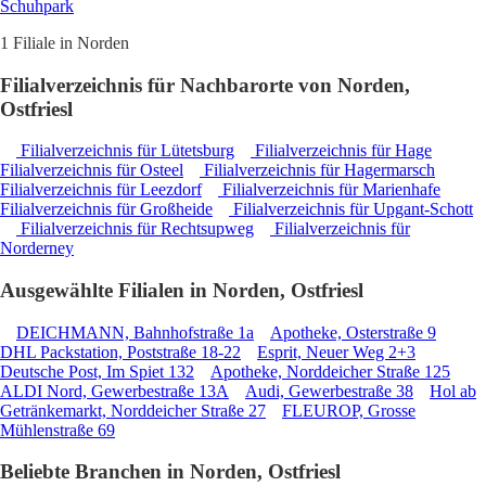
Schuhpark
1 Filiale in Norden
Filialverzeichnis für Nachbarorte von Norden,
Ostfriesl
Filialverzeichnis für Lütetsburg
Filialverzeichnis für Hage
Filialverzeichnis für Osteel
Filialverzeichnis für Hagermarsch
Filialverzeichnis für Leezdorf
Filialverzeichnis für Marienhafe
Filialverzeichnis für Großheide
Filialverzeichnis für Upgant-Schott
Filialverzeichnis für Rechtsupweg
Filialverzeichnis für
Norderney
Ausgewählte Filialen in Norden, Ostfriesl
DEICHMANN, Bahnhofstraße 1a
Apotheke, Osterstraße 9
DHL Packstation, Poststraße 18-22
Esprit, Neuer Weg 2+3
Deutsche Post, Im Spiet 132
Apotheke, Norddeicher Straße 125
ALDI Nord, Gewerbestraße 13A
Audi, Gewerbestraße 38
Hol ab
Getränkemarkt, Norddeicher Straße 27
FLEUROP, Grosse
Mühlenstraße 69
Beliebte Branchen in Norden, Ostfriesl