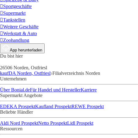
Sportgeschäfte
Supermarkt
Tankstellen
Weitere Geschäfte
Werkstatt & Auto
Zoohandlung
App herunterladen
Du bist hier
26506 Norden, Ostfriesl
kaufDA Norden, Ostfriesl
Filialverzeichnis Norden
Unternehmen
Über Bonial.de
Für Handel und Hersteller
Karriere
Supermarkt Angebote
EDEKA Prospekt
Kaufland Prospekt
REWE Prospekt
Beliebte Händler
Aldi Nord Prospekt
Netto Prospekt
Lidl Prospekt
Ressourcen