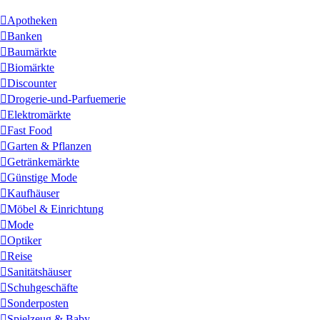
Apotheken
Banken
Baumärkte
Biomärkte
Discounter
Drogerie-und-Parfuemerie
Elektromärkte
Fast Food
Garten & Pflanzen
Getränkemärkte
Günstige Mode
Kaufhäuser
Möbel & Einrichtung
Mode
Optiker
Reise
Sanitätshäuser
Schuhgeschäfte
Sonderposten
Spielzeug & Baby