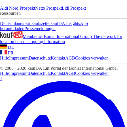
Aldi Nord Prospekt
Netto Prospekt
Lidl Prospekt
Ressourcen
Deutschlands Einkaufszettel
kaufDA Insights
App
herunterladen
Pressemeldungen
Member of Bonial International Group
The network for
location based shopping information
DE
FR
Hilfe
Impressum
Datenschutz
Kontakt
AGB
Cookies verwalten
© 2008 - 2026 kaufDA Ein Portal der Bonial International GmbH
Hilfe
Impressum
Datenschutz
Kontakt
AGB
Cookies verwalten
1