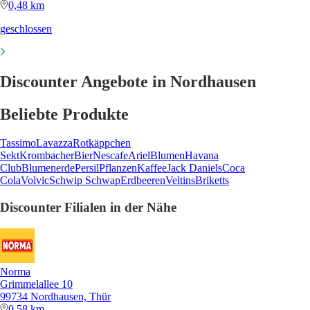
0,48 km
geschlossen
Discounter Angebote in Nordhausen
Beliebte Produkte
Tassimo
Lavazza
Rotkäppchen
Sekt
Krombacher
Bier
Nescafe
Ariel
Blumen
Havana
Club
Blumenerde
Persil
Pflanzen
Kaffee
Jack Daniels
Coca
Cola
Volvic
Schwip Schwap
Erdbeeren
Veltins
Briketts
Discounter Filialen in der Nähe
Norma
Grimmelallee 10
99734 Nordhausen, Thür
0,58 km