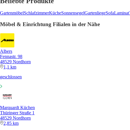
Beliebte Produkte
Gartenmöbel
Schlafzimmer
Küche
Sonnensegel
Gartenliege
Sofa
Laminat
Möbel & Einrichtung Filialen in der Nähe
Albers
Fennastr. 98
48529 Nordhorn
1,1 km
geschlossen
Marquardt Küchen
Thüringer Straße 1
48529 Nordhorn
2,85 km