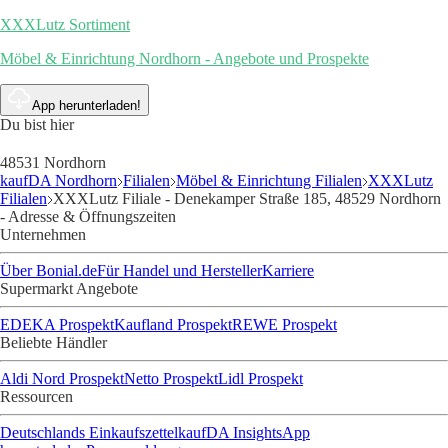
XXXLutz Sortiment
Möbel & Einrichtung Nordhorn - Angebote und Prospekte
App herunterladen!
Du bist hier
48531 Nordhorn
kaufDA Nordhorn
Filialen
Möbel & Einrichtung Filialen
XXXLutz
Filialen
XXXLutz Filiale - Denekamper Straße 185, 48529 Nordhorn
- Adresse & Öffnungszeiten
Unternehmen
Über Bonial.de
Für Handel und Hersteller
Karriere
Supermarkt Angebote
EDEKA Prospekt
Kaufland Prospekt
REWE Prospekt
Beliebte Händler
Aldi Nord Prospekt
Netto Prospekt
Lidl Prospekt
Ressourcen
Deutschlands Einkaufszettel
kaufDA Insights
App