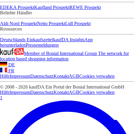
EDEKA Prospekt
Kaufland Prospekt
REWE Prospekt
Beliebte Händler
Aldi Nord Prospekt
Netto Prospekt
Lidl Prospekt
Ressourcen
Deutschlands Einkaufszettel
kaufDA Insights
App
herunterladen
Pressemeldungen
Member of Bonial International Group
The network for
location based shopping information
DE
FR
Hilfe
Impressum
Datenschutz
Kontakt
AGB
Cookies verwalten
© 2008 - 2026 kaufDA Ein Portal der Bonial International GmbH
Hilfe
Impressum
Datenschutz
Kontakt
AGB
Cookies verwalten
1