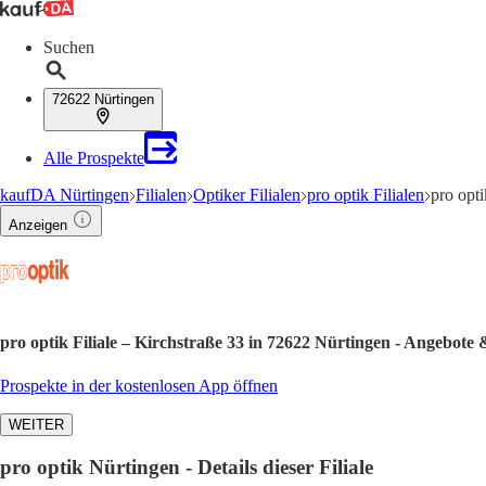
Suchen
72622 Nürtingen
Alle Prospekte
kaufDA Nürtingen
Filialen
Optiker Filialen
pro optik Filialen
pro opt
Anzeigen
pro optik Filiale – Kirchstraße 33 in 72622 Nürtingen - Angebote
Prospekte in der kostenlosen App öffnen
WEITER
pro optik Nürtingen - Details dieser Filiale