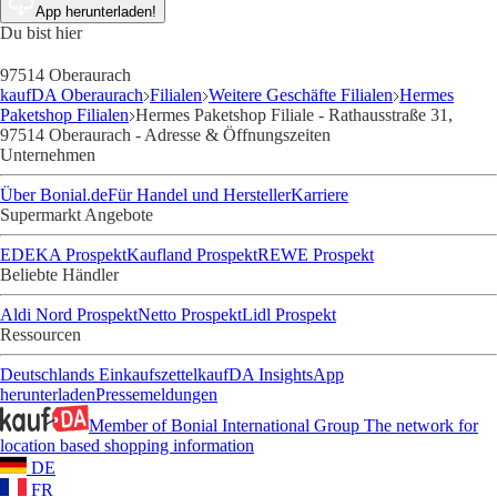
App herunterladen!
Du bist hier
97514 Oberaurach
kaufDA Oberaurach
Filialen
Weitere Geschäfte Filialen
Hermes
Paketshop Filialen
Hermes Paketshop Filiale - Rathausstraße 31,
97514 Oberaurach - Adresse & Öffnungszeiten
Unternehmen
Über Bonial.de
Für Handel und Hersteller
Karriere
Supermarkt Angebote
EDEKA Prospekt
Kaufland Prospekt
REWE Prospekt
Beliebte Händler
Aldi Nord Prospekt
Netto Prospekt
Lidl Prospekt
Ressourcen
Deutschlands Einkaufszettel
kaufDA Insights
App
herunterladen
Pressemeldungen
Member of Bonial International Group
The network for
location based shopping information
DE
FR