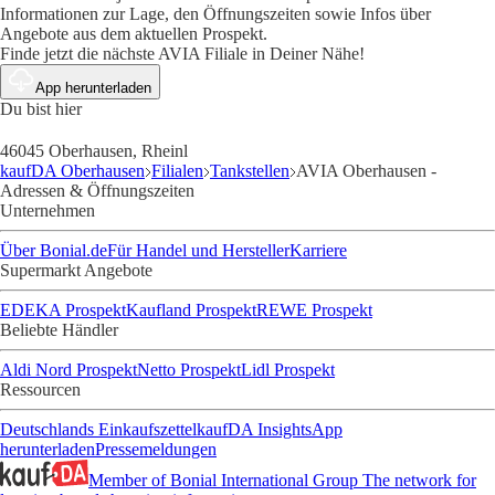
Informationen zur Lage, den Öffnungszeiten sowie Infos über
Angebote aus dem aktuellen Prospekt.
Finde jetzt die nächste AVIA Filiale in Deiner Nähe!
App herunterladen
Du bist hier
46045 Oberhausen, Rheinl
kaufDA Oberhausen
Filialen
Tankstellen
AVIA Oberhausen -
Adressen & Öffnungszeiten
Unternehmen
Über Bonial.de
Für Handel und Hersteller
Karriere
Supermarkt Angebote
EDEKA Prospekt
Kaufland Prospekt
REWE Prospekt
Beliebte Händler
Aldi Nord Prospekt
Netto Prospekt
Lidl Prospekt
Ressourcen
Deutschlands Einkaufszettel
kaufDA Insights
App
herunterladen
Pressemeldungen
Member of Bonial International Group
The network for