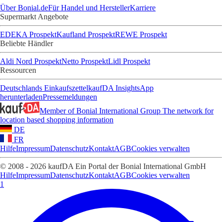
Über Bonial.de
Für Handel und Hersteller
Karriere
Supermarkt Angebote
EDEKA Prospekt
Kaufland Prospekt
REWE Prospekt
Beliebte Händler
Aldi Nord Prospekt
Netto Prospekt
Lidl Prospekt
Ressourcen
Deutschlands Einkaufszettel
kaufDA Insights
App
herunterladen
Pressemeldungen
Member of Bonial International Group
The network for
location based shopping information
DE
FR
Hilfe
Impressum
Datenschutz
Kontakt
AGB
Cookies verwalten
© 2008 - 2026 kaufDA Ein Portal der Bonial International GmbH
Hilfe
Impressum
Datenschutz
Kontakt
AGB
Cookies verwalten
1