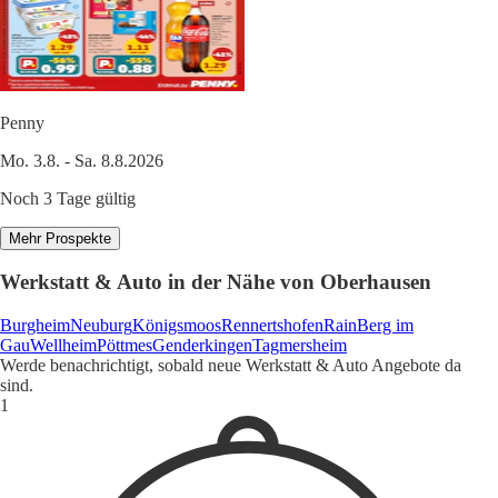
Penny
Mo. 3.8. - Sa. 8.8.2026
Noch 3 Tage gültig
Mehr Prospekte
Werkstatt & Auto in der Nähe von Oberhausen
Burgheim
Neuburg
Königsmoos
Rennertshofen
Rain
Berg im
Gau
Wellheim
Pöttmes
Genderkingen
Tagmersheim
Werde benachrichtigt, sobald neue Werkstatt & Auto Angebote da
sind.
1