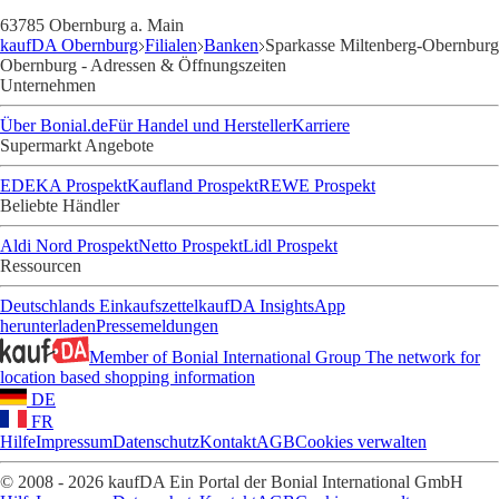
63785 Obernburg a. Main
kaufDA Obernburg
Filialen
Banken
Sparkasse Miltenberg-Obernburg
Obernburg - Adressen & Öffnungszeiten
Unternehmen
Über Bonial.de
Für Handel und Hersteller
Karriere
Supermarkt Angebote
EDEKA Prospekt
Kaufland Prospekt
REWE Prospekt
Beliebte Händler
Aldi Nord Prospekt
Netto Prospekt
Lidl Prospekt
Ressourcen
Deutschlands Einkaufszettel
kaufDA Insights
App
herunterladen
Pressemeldungen
Member of Bonial International Group
The network for
location based shopping information
DE
FR
Hilfe
Impressum
Datenschutz
Kontakt
AGB
Cookies verwalten
© 2008 - 2026 kaufDA Ein Portal der Bonial International GmbH